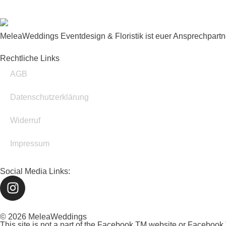
MeleaWeddings Eventdesign & Floristik ist euer Ansprechpartne
Rechtliche Links
AGB
Datenschutzerklärung
Widerruf
Impressum
Social Media Links:
© 2026 MeleaWeddings
This site is not a part of the Facebook TM website or Faceb