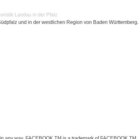
 Südpfalz und in der westlichen Region von Baden Württemberg.
ookTM in any way. FACEBOOK TM is a trademark of FACEBOOK TM,