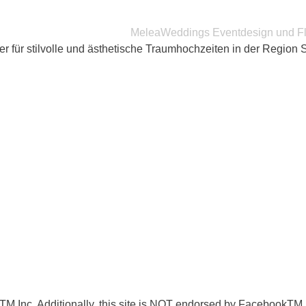
r für stilvolle und ästhetische Traumhochzeiten in der Region
ook TM Inc. Additionally, this site is NOT endorsed by Faceb